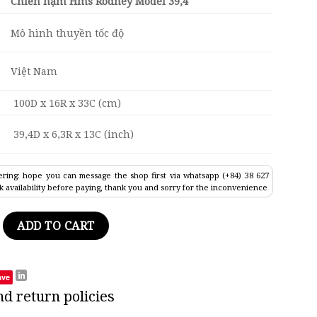
Chiến hạm Hms Rodney Model 39,4″
Mô hình thuyền tốc độ
Việt Nam
100D x 16R x 33C (cm)
39,4D x 6,3R x 13C (inch)
ring: hope you can message the shop first via whatsapp (+84) 38 627
k availability before paying, thank you and sorry for the inconvenience
tleship Model 39.4" quantity
ADD TO CART
ave
nd return policies