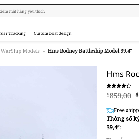
rder Tracking
Custom boat design
WarShip Models
»
Hms Rodney Battleship Model 39.4″
Hms Rod
O
859,00
Rated
12
$
$
4.25
p
out of 5
based on
Free ship
customer
$
Thông số k
ratings
39,4″: