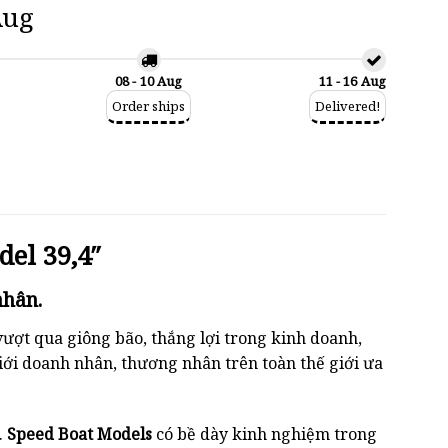
Aug
08 - 10 Aug
11 - 16 Aug
Order ships
Delivered!
el 39,4″
nhân.
ượt qua giông bão, thắng lợi trong kinh doanh,
iới doanh nhân, thương nhân trên toàn thế giới ưa
.
Speed ​​Boat Models
có bề dày kinh nghiệm trong