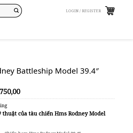
LOGIN / REGISTER
ney Battleship Model 39.4″
riginal
Current
750,00
rice
price
was:
is:
ping
859,00.
$750,00.
ỹ thuật của tàu chiến Hms Rodney Model