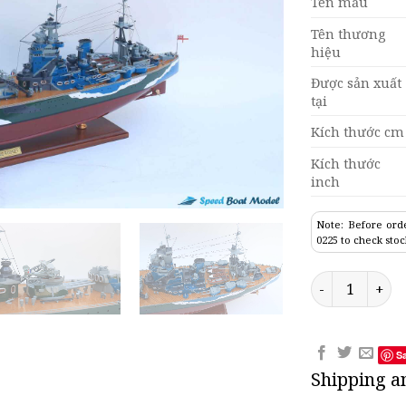
Tên mẫu
Tên thương
hiệu
Được sản xuất
tại
Kích thước cm
Kích thước
inch
Note: Before orde
0225 to check stoc
Hms Rodney Bat
S
Shipping a