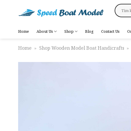
Skip
Search
to
for:
content
Home
About Us
Shop
Blog
Contact Us
O
Home
»
Shop Wooden Model Boat Handicrafts
»