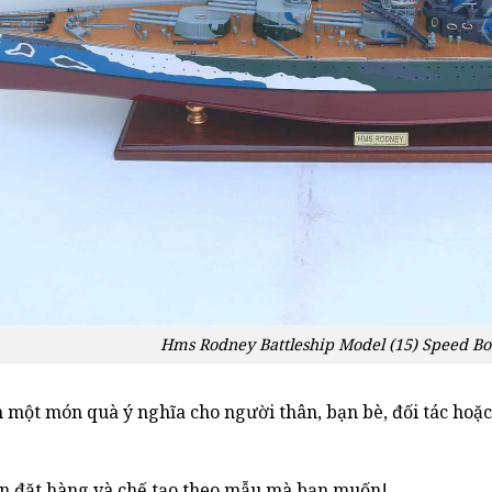
Hms Rodney Battleship Model (15) Speed B
một món quà ý nghĩa cho người thân, bạn bè, đối tác hoặc 
.
 đặt hàng và chế tạo theo mẫu mà bạn muốn!